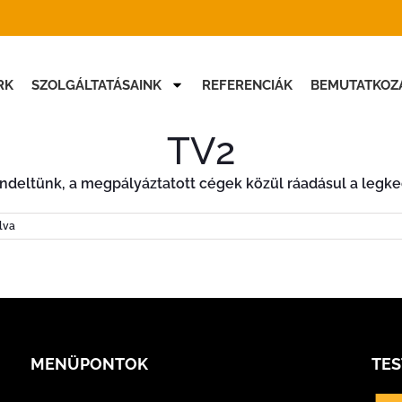
RK
SZOLGÁLTATÁSAINK
REFERENCIÁK
BEMUTATKOZ
TV2
endeltünk, a megpályáztatott cégek közül ráadásul a legke
lva
MENÜPONTOK
TE