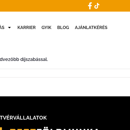
Visszahívást kérek
ÁS
KARRIER
GYIK
BLOG
AJÁNLATKÉRÉS
dvezőbb díjszabással.
STVÉRVÁLLALATOK