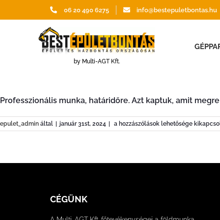
06 20 490 6275
info@bestepuletbontas.hu
GÉPPA
by Multi-AGT Kft.
Professzionális munka, határidőre. Azt kaptuk, amit megr
epulet_admin
által
|
január 31st, 2024
|
a hozzászólások lehetősége kikapcso
CÉGÜNK
A Multi-AGT Kft. főtevékenységei a földmunka,