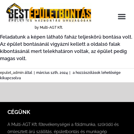
Budapest
by Multi-AGT Kft.
Feladatunk a képen látható faház teljeskörű bontása volt.
Az épület bontásánál vigyázni kellett a oldalsó falak
kibontásánál mert telekhatáron voltak, az épület pedig
magas volt.
epulet_admin
által
|
március 12th, 2024
|
a hozzászólások lehetősége
kikapcsolva
CÉGÜNK
A Multi-AGT Kft. főtevékenységei a földmunka, szóródó és
ömlesztett árú szállítás, épületbontás és munkagép