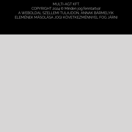
MULTI-AGT KFT.
COPYRIGHT 2024 © Minden jog fenntartva!
A WEBOLDAL SZELLEMI TULAJDON, ANNAK BÁRMELYIK
ELEMÉNEK MÁSOLÁSA JOGI KÖVETKEZMÉNNYEL FOG JÁRNI