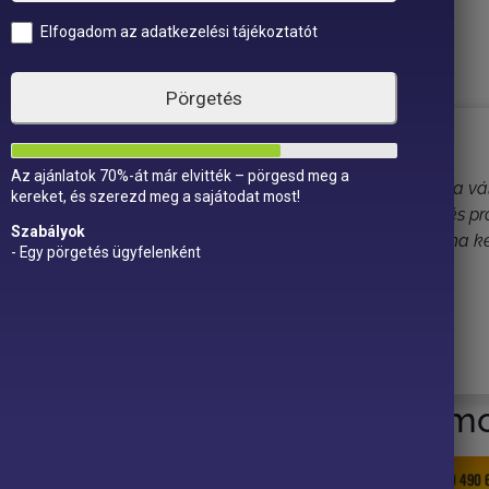
Elfogadom az adatkezelési tájékoztatót
Pörgetés
Az ajánlatok 70%-át már elvitték – pörgesd meg a
nk. A számos jelentkező közül a bestépületbontás csapata vál
kereket, és szerezd meg a sajátodat most!
sére semmilyen negatívum nem ért minket, nagyon szépen és pro
Szabályok
 vagyunk, Tibor névjegykártyáját pedig megőrizzük, mert ha ké
- Egy pörgetés ügyfelenként
lkérni ismételten a kivitelezésre.
dd fel velünk a kapcsolatot mo
BESTEPULETBONTAS.HU
+36 20 490 