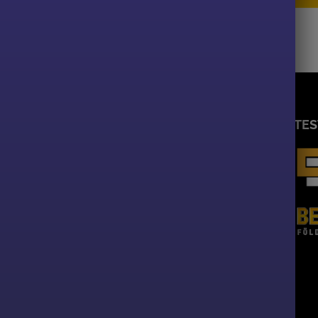
MENÜPONTOK
TE
GÉPPARK
SZOLGÁLTATÁSAINK
REFERENCIÁK
BEMUTATKOZÁS
KARRIER
GYIK
BLOG