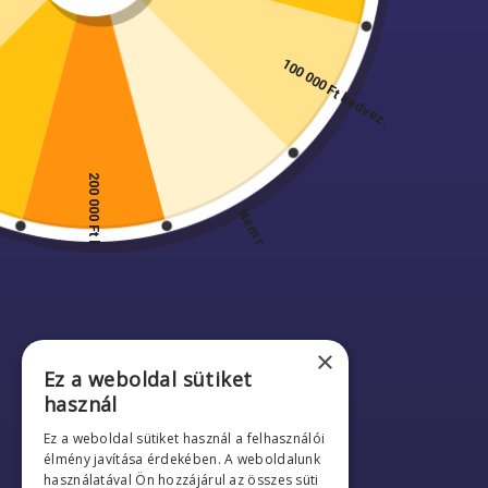
100 000 Ft kedvezmény bontásból
200 000 Ft kedvezmény bontásból
CÉGÜNK
Nem nyert
A Multi-AGT Kft. főtevékenységei a földmunka,
szóródó és ömlesztett árú szállítás,
épületbontás és munkagép bérbeadás.
Mindegyik területen a szakma legjobbjait
foglalkoztatjuk.
×
Ez a weboldal sütiket
használ
ELÉRHETŐSÉGEINK
Ez a weboldal sütiket használ a felhasználói
06 20 490 6275
élmény javítása érdekében. A weboldalunk
használatával Ön hozzájárul az összes süti
info@bestepuletbontas.hu