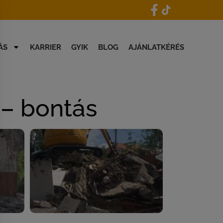
Visszahívást kérek
ÁS
KARRIER
GYIK
BLOG
AJÁNLATKÉRÉS
– bontás