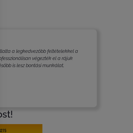
lalta a legkedvezőbb feltételekkel a
fesszionálisan végezték el a rájuk
sőbb is lesz bontási munkálat,
st!
6275