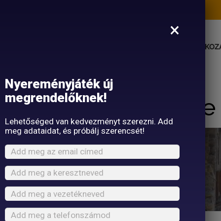
×
RK
SZOLGÁLTATÁSAINK
REFERENCIÁK
BEMUTATKOZ
REFERENCIÁK
Nyereményjáték új
megrendelőknek!
drei weekend house 
Lehetőséged van kedvezményt szerezni. Add
meg adataidat, és próbálj szerencsét!